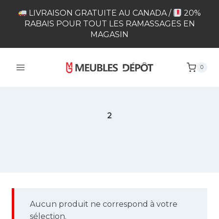
Skip
LIVRAISON GRATUITE AU CANADA /
20%
to
RABAIS POUR TOUT LES RAMASSAGES EN
content
MAGASIN
0
2
Envoi postal 2 colis
Aucun produit ne correspond à votre
sélection.