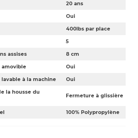
20 ans
Oui
400lbs
par place
5
ns assises
8 cm
 amovible
Oui
 lavable à la machine
Oui
e la housse du
Fermeture à glissière
el
100% Polypropylène