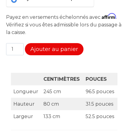
Affirm
Payez en versements échelonnés avec
.
Vérifiez si vous êtes admissible lors du passage à
la caisse.
quantité
Ajouter au panier
de
Ensemble
sectionnel
5
CENTIMÈTRES
POUCES
Places
Longueur
245 cm
96.5 pouces
Hauteur
80 cm
31.5 pouces
Largeur
133 cm
52.5 pouces