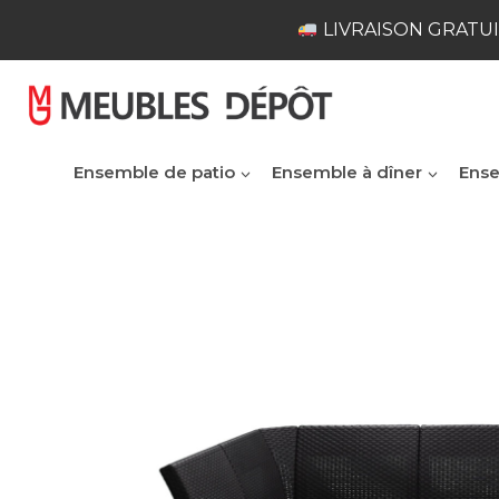
Skip
LIVRAISON GRATUI
to
content
Ensemble de patio
Ensemble à dîner
Ense