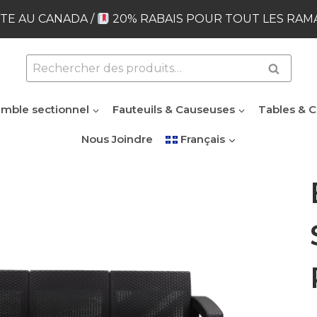
TE AU CANADA /
20% RABAIS POUR TOUT LES RAM
Rechercher :
Recherc
mble sectionnel
Fauteuils & Causeuses
Tables & C
Nous Joindre
Français