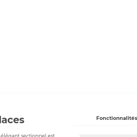
laces
Fonctionnalité
t élégant sectionnel est