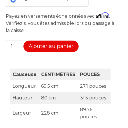
Affirm
Payez en versements échelonnés avec
.
Vérifiez si vous êtes admissible lors du passage à
la caisse.
quantité
Ajouter au panier
de
Causeuse
Sunset
4
Causeuse
CENTIMÈTRES
POUCES
Places
Longueur
69.5 cm
27.1 pouces
Hauteur
80 cm
31.5 pouces
89.76
Largeur
228 cm
pouces