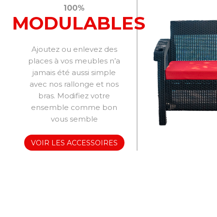
100%
MODULABLES
Ajoutez ou enlevez des
places à vos meubles n’a
jamais été aussi simple
avec nos rallonge et nos
bras. Modifiez votre
ensemble comme bon
vous semble
VOIR LES ACCESSOIRES