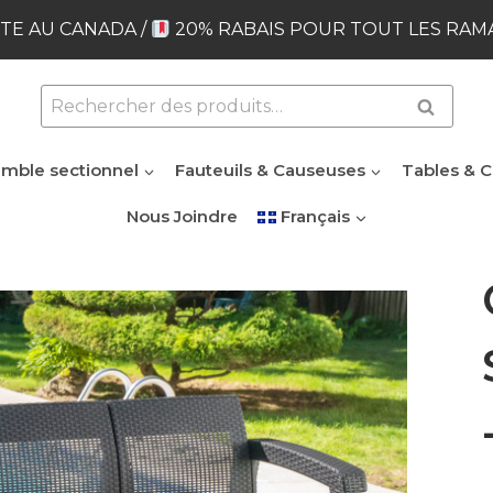
TE AU CANADA /
20% RABAIS POUR TOUT LES RAM
Rechercher :
Recherc
mble sectionnel
Fauteuils & Causeuses
Tables & C
Nous Joindre
Français