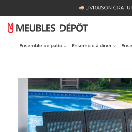
Skip
LIVRAISON GRATUI
to
content
Ensemble de patio
Ensemble à dîner
Ense