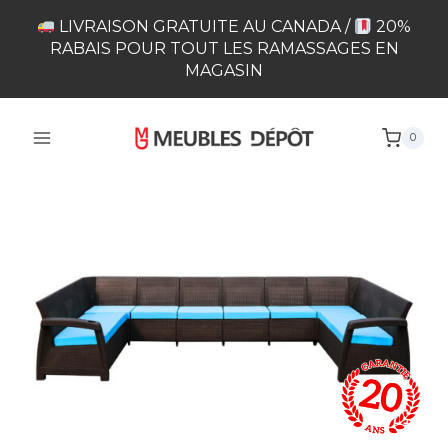
Skip
LIVRAISON GRATUITE AU CANADA /
20%
to
RABAIS POUR TOUT LES RAMASSAGES EN
content
MAGASIN
0