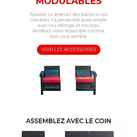
MODULABLES
Ajoutez ou enlevez des places à vos
meubles n’a jamais été aussi simple
avec nos rallonge et nos bras.
Modifiez votre ensemble comme
bon vous semble
VOIR LES ACCESSOIRES