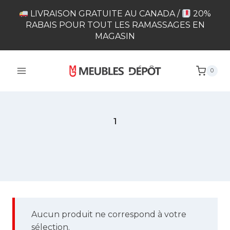
Skip
LIVRAISON GRATUITE AU CANADA /
20%
to
RABAIS POUR TOUT LES RAMASSAGES EN
content
MAGASIN
0
1
Envoi postal 1 colis
Aucun produit ne correspond à votre
sélection.