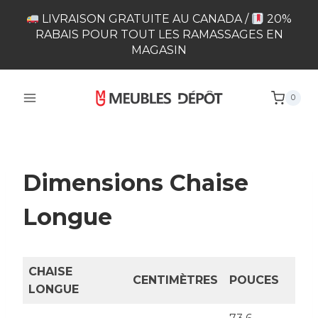
Skip
LIVRAISON GRATUITE AU CANADA /
20%
to
RABAIS POUR TOUT LES RAMASSAGES EN
content
MAGASIN
0
Dimensions Chaise
Longue
CHAISE
CENTIMÈTRES
POUCES
LONGUE