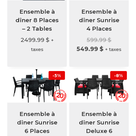
Ensemble à
Ensemble à
dîner 8 Places
dîner Sunrise
– 2 Tables
4 Places
Le
2499.99
$
599.99
$
+
Le
prix
549.99
$
taxes
+ taxes
prix
initial
actuel
était :
est :
599.99 $
-5%
-8%
549.99 $.
Ensemble à
Ensemble à
dîner Sunrise
dîner Sunrise
6 Places
Deluxe 6