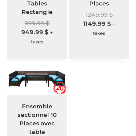
Tables
Places
Rectangle
Le
1249.99
$
Le
999.99
$
Le
prix
1149.99
$
+
Le
prix
949.99
$
prix
initial
+
taxes
prix
initial
actuel
était :
taxes
actuel
était :
est :
1249.99 
est :
999.99 $.
1149.99 $
949.99 $.
Ensemble
sectionnel 10
Places avec
table