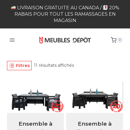
Skip
LIVRAISON GRATUITE AU CANADA /
20%
to
RABAIS POUR TOUT LES RAMASSAGES EN
content
MAGASIN
0
Filtres
11 résultats affichés
Ensemble à
Ensemble à