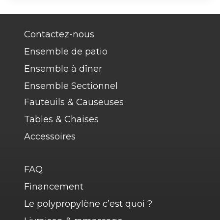
r
o
e
Contactez-nous
i
Ensemble de patio
r
Ensemble à dîner
e
Ensemble Sectionnel
Fauteuils & Causeuses
Tables & Chaises
Accessoires
FAQ
Financement
Le polypropylène c’est quoi ?