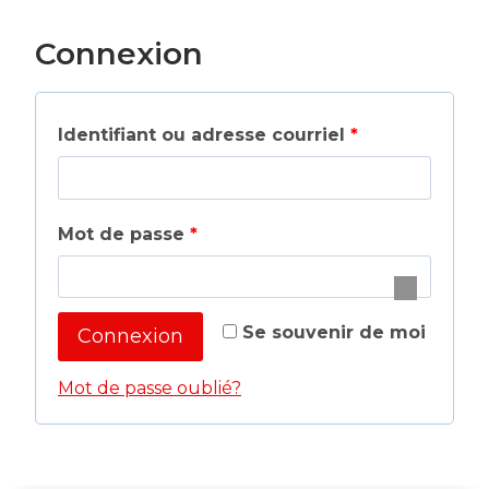
Connexion
O
Identifiant ou adresse courriel
*
b
l
O
Mot de passe
*
i
b
g
l
Se souvenir de moi
Connexion
a
i
t
Mot de passe oublié?
g
o
a
i
t