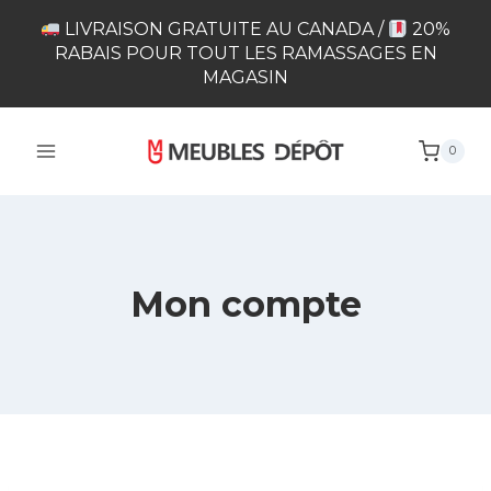
Skip
LIVRAISON GRATUITE AU CANADA /
20%
to
RABAIS POUR TOUT LES RAMASSAGES EN
content
MAGASIN
0
Mon compte