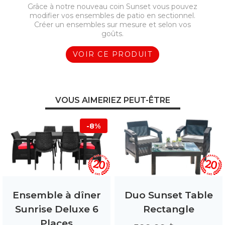
Grâce à notre nouveau coin Sunset vous pouvez
modifier vos ensembles de patio en sectionnel.
Créer un ensembles sur mesure et selon vos
goûts.
VOIR CE PRODUIT
VOUS AIMERIEZ PEUT-ÊTRE
-8%
Ensemble à dîner
Duo Sunset Table
Sunrise Deluxe 6
Rectangle
Places