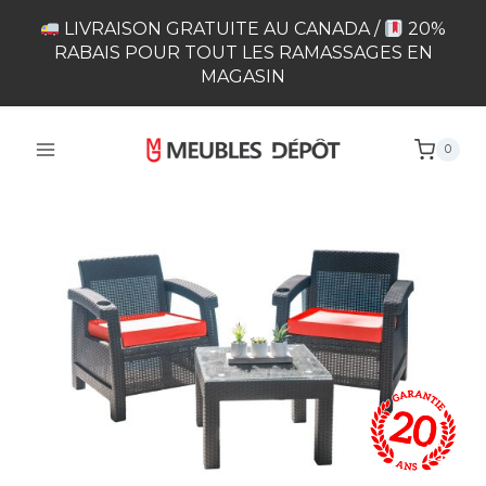
Skip
LIVRAISON GRATUITE AU CANADA /
20%
to
RABAIS POUR TOUT LES RAMASSAGES EN
content
MAGASIN
0