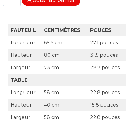
Ajouter au panier
de
Duo
Sunset
Table
FAUTEUIL
CENTIMÈTRES
POUCES
Bistro
Longueur
69.5 cm
27.1 pouces
Hauteur
80 cm
31.5 pouces
Largeur
73 cm
28.7 pouces
TABLE
Longueur
58 cm
22.8 pouces
Hauteur
40 cm
15.8 pouces
Largeur
58 cm
22.8 pouces