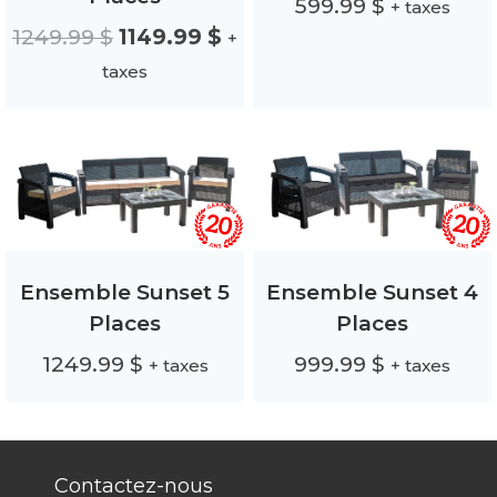
599.99
$
+ taxes
Le
Le
1249.99
$
1149.99
$
+
prix
prix
taxes
initial
actuel
était :
est :
1249.99 $.
1149.99 $.
Ensemble Sunset 5
Ensemble Sunset 4
Places
Places
1249.99
$
999.99
$
+ taxes
+ taxes
Contactez-nous