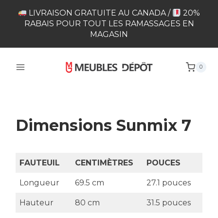
Skip
LIVRAISON GRATUITE AU CANADA /
20%
to
RABAIS POUR TOUT LES RAMASSAGES EN
content
MAGASIN
0
Dimensions Sunmix 7
FAUTEUIL
CENTIMÈTRES
POUCES
Longueur
69.5 cm
27.1 pouces
Hauteur
80 cm
31.5 pouces